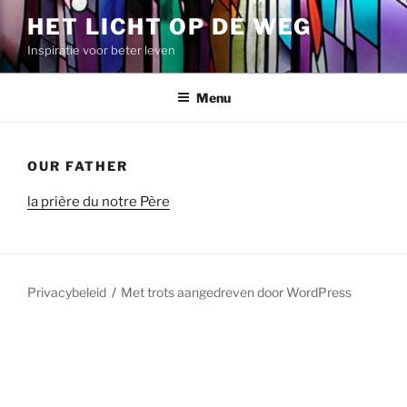
Spring
HET LICHT OP DE WEG
naar
Inspiratie voor beter leven
de
inhoud
Menu
OUR FATHER
la prière du notre Père
Privacybeleid
Met trots aangedreven door WordPress