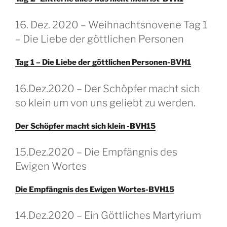
GEPLAATST
16. Dez. 2020 – Weihnachtsnovene Tag 1
OP
– Die Liebe der göttlichen Personen
Tag 1 – Die Liebe der göttlichen Personen-BVH1
GEPLAATST
16.Dez.2020 – Der Schöpfer macht sich
OP
so klein um von uns geliebt zu werden.
Der Schöpfer macht sich klein -BVH15
GEPLAATST
15.Dez.2020 – Die Empfängnis des
OP
Ewigen Wortes
Die Empfängnis des Ewigen Wortes-BVH15
GEPLAATST
14.Dez.2020 – Ein Göttliches Martyrium
OP