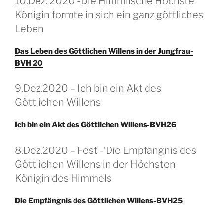
10.Dez. 2020 -Die Himmlische Höchste
OP
Königin formte in sich ein ganz göttliches
Leben
Das Leben des Göttlichen Willens in der Jungfrau-
BVH 20
GEPLAATST
9.Dez.2020 – Ich bin ein Akt des
OP
Göttlichen Willens
Ich bin ein Akt des Göttlichen Willens-BVH26
GEPLAATST
8.Dez.2020 – Fest -‘Die Empfängnis des
OP
Göttlichen Willens in der Höchsten
Königin des Himmels
Die Empfängnis des Göttlichen Willens-BVH25