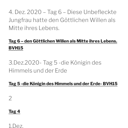
GEPLAATST
4. Dez. 2020 – Tag 6 – Diese Unbefleckte
OP
Jungfrau hatte den Göttlichen Willen als
Mitte ihres Lebens.
Tag 6 – den Göttlichen Willen als Mitte ihres Lebens.
BVH15
GEPLAATST
3.Dez.2020- Tag 5 -die Königin des
OP
Himmels und der Erde
Tag 5 -die Königin des Himmels und der Erde- BVH15
GEPLAATST
2
OP
Tag 4
GEPLAATST
1.Dez.