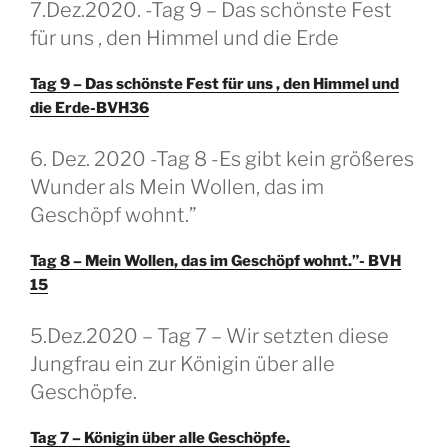
GEPLAATST
7.Dez.2020. -Tag 9 – Das schönste Fest
OP
für uns , den Himmel und die Erde
Tag 9 – Das schönste Fest für uns , den Himmel und
die Erde-BVH36
GEPLAATST
6. Dez. 2020 -Tag 8 -Es gibt kein größeres
OP
Wunder als Mein Wollen, das im
Geschöpf wohnt.”
Tag 8 – Mein Wollen, das im Geschöpf wohnt.”- BVH
15
GEPLAATST
5.Dez.2020 – Tag 7 – Wir setzten diese
OP
Jungfrau ein zur Königin über alle
Geschöpfe.
Tag 7 – Königin über alle Geschöpfe.