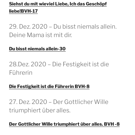
Siehst du mit wieviel Liebe, Ich das Geschöpf
liebe!BVH-17
GEPLAATST
29. Dez. 2020 – Du bisst niemals allein.
OP
Deine Mama ist mit dir.
Du bisst niemals allein-30
GEPLAATST
28.Dez. 2020 – Die Festigkeit ist die
OP
Führerin
Die Festigkeit ist die Führerin BVH-8
GEPLAATST
27. Dez. 2020 – Der Gottlicher Wille
OP
triumphiert über alles.
Der Gottlicher Wille triumphiert ûber alles. BVH -8