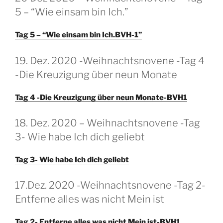
OP
5 – “Wie einsam bin Ich.”
Tag 5 – “Wie einsam bin Ich.BVH-1”
GEPLAATST
19. Dez. 2020 -Weihnachtsnovene -Tag 4
OP
-Die Kreuzigung über neun Monate
Tag 4 -Die Kreuzigung über neun Monate-BVH1
GEPLAATST
18. Dez. 2020 – Weihnachtsnovene -Tag
OP
3- Wie habe Ich dich geliebt
Tag 3- Wie habe Ich dich geliebt
GEPLAATST
17.Dez. 2020 -Weihnachtsnovene -Tag 2-
OP
Entferne alles was nicht Mein ist
Tag 2- Entferne alles was nicht Mein ist-BVH1