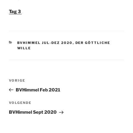
OP
Tag 3
CATEGORIEËN
BVHIMMEL JUL-DEZ 2020
,
DER GÖTTLICHE
WILLE
Berichtnavigatie
Vorig
VORIGE
bericht
BVHimmel Feb 2021
Volgend
VOLGENDE
bericht
BVHimmel Sept 2020