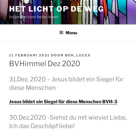
Spring
HET LICHT OP DE WEG
naar
Inspiratie voor beter leven
de
inhoud
Menu
GEPLAATST
11 FEBRUARI 2021
DOOR
BEH_LUCEX
OP
BVHimmel Dez 2020
31.Dez. 2020 – Jesus bildet ein Siegel für
diese Menschen
Jesus bildet ein Siegel für diese Menschen BVH-3
GEPLAATST
30.Dez.2020 -Siehst du mit wieviel Liebe,
OP
Ich das Geschöpf liebe!