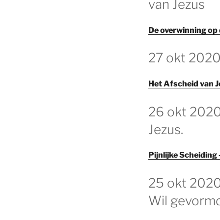
van Jezus
De overwinning op 
GEPLAATST
27 okt 2020
OP
Het Afscheid van J
GEPLAATST
26 okt 2020
OP
Jezus.
Pijnlijke Scheidin
GEPLAATST
25 okt 2020
OP
Wil gevormd