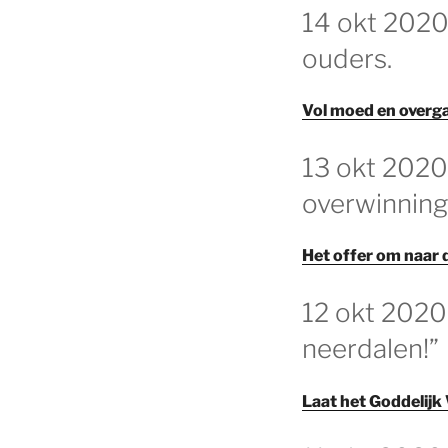
GEPLAATST
14 okt 2020
OP
ouders.
Vol moed en overg
GEPLAATST
13 okt 2020
OP
overwinning
Het offer om naar
GEPLAATST
12 okt 2020
OP
neerdalen!”
Laat het Goddelij
GEPLAATST