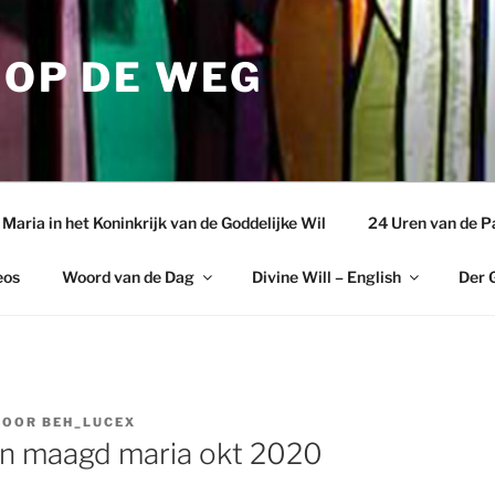
 OP DE WEG
aria in het Koninkrijk van de Goddelijke Wil
24 Uren van de P
eos
Woord van de Dag
Divine Will – English
Der G
DOOR
BEH_LUCEX
an maagd maria okt 2020