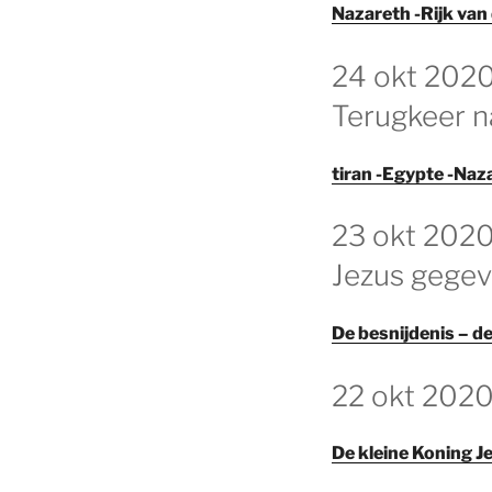
Nazareth -Rijk van
GEPLAATST
24 okt 2020 
OP
Terugkeer n
tiran -Egypte -Na
GEPLAATST
23 okt 202
OP
Jezus gegev
De besnijdenis – 
GEPLAATST
22 okt 2020
OP
De kleine Koning J