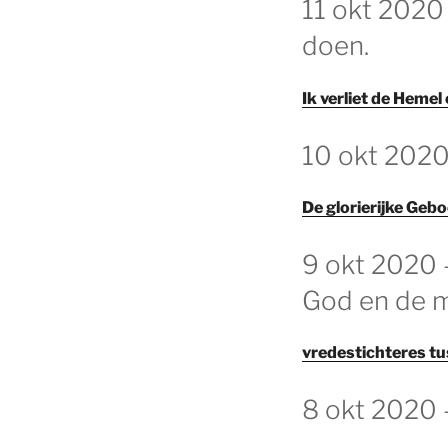
11 okt 2020 
OP
doen.
Ik verliet de Heme
GEPLAATST
10 okt 2020
OP
De glorierijke Ge
GEPLAATST
9 okt 2020 –
OP
God en de 
vredestichteres t
GEPLAATST
8 okt 2020 
OP