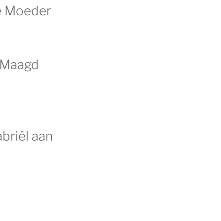
se Moeder
. Maagd
briël aan