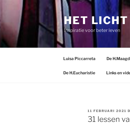
Spring
naar
HET LICHT
de
inhoud
Inspiratie voor beter leven
Luisa Piccarreta
De H.Maagd M
De H.Eucharistie
Links en vid
GEPLAATST
11 FEBRUARI 2021
OP
31 lessen v