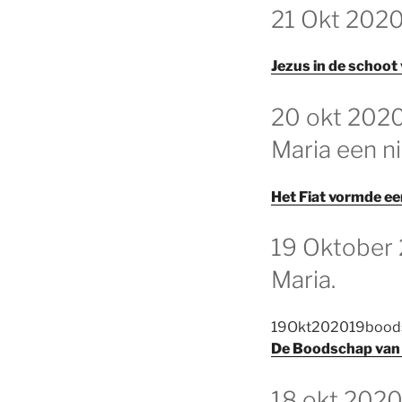
GEPLAATST
21 Okt 2020
OP
Jezus in de schoot
GEPLAATST
20 okt 2020
OP
Maria een n
Het Fiat vormde e
GEPLAATST
19 Oktober 
OP
Maria.
19Okt202019bood
De Boodschap van 
GEPLAATST
18 okt 2020
OP