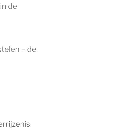
in de
telen – de
rrijzenis