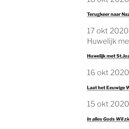
Terugkeer naar Na
GEPLAATST
17 okt 2020
OP
Huwelijk met
Huwelijk met St.J
GEPLAATST
16 okt 2020
OP
Laat het Eeuwige 
GEPLAATST
15 okt 2020 
OP
In alles Gods Wil