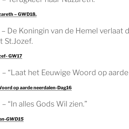
zareth – GWD18.
 – De Koningin van de Hemel verlaat d
 St.Jozef.
ozef- GW17
 – “Laat het Eeuwige Woord op aarde
Woord op aarde neerdalen-Dag16
– “In alles Gods Wil zien.”
 zien-GWD15