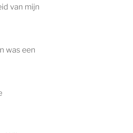
id van mijn
an was een
e