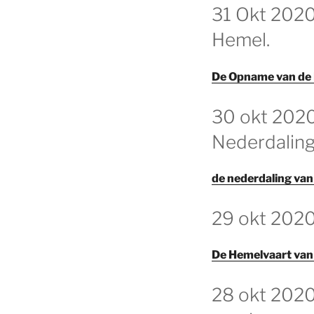
31 Okt 2020
Hemel.
De Opname van de 
GEPLAATST
30 okt 2020
OP
Nederdaling
de nederdaling van
GEPLAATST
29 okt 2020
OP
De Hemelvaart van 
GEPLAATST
28 okt 2020
OP