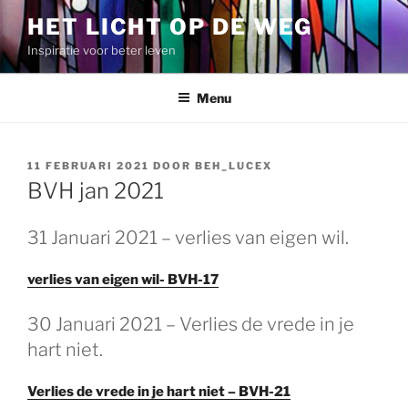
Spring
HET LICHT OP DE WEG
naar
Inspiratie voor beter leven
de
inhoud
Menu
GEPLAATST
11 FEBRUARI 2021
DOOR
BEH_LUCEX
OP
BVH jan 2021
31 Januari 2021 – verlies van eigen wil.
verlies van eigen wil- BVH-17
30 Januari 2021 – Verlies de vrede in je
hart niet.
Verlies de vrede in je hart niet – BVH-21