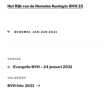
Het Rijk van de Hemelse Koningin-BVH 33
CATEGORIEËN
BVHEMEL JAN-JUN 2021
Berichtnavigatie
Vorig
VORIGE
bericht
Evangelie BVH – 24 januari 2021
Volgend
VOLGENDE
bericht
BVH febr 2021