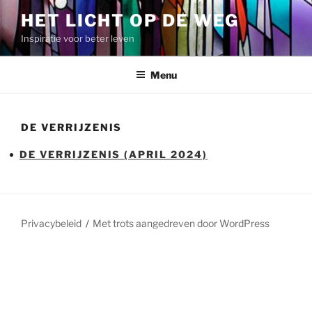
Spring
HET LICHT OP DE WEG
naar
Inspiratie voor beter leven
de
inhoud
Menu
DE VERRIJZENIS
DE VERRIJZENIS (APRIL 2024)
Privacybeleid
Met trots aangedreven door WordPress