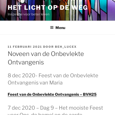
Spring
HET LICHT OP DE WEG
naar
Inspiratie voor beter leven
de
inhoud
Menu
GEPLAATST
11 FEBRUARI 2021
DOOR
BEH_LUCEX
OP
Noveen van de Onbevlekte
Ontvangenis
8 dec 2020- Feest van de Onbevlekte
Ontvangenis van Maria
Feest van de Onbevlekte Ontvangenis – BVH25
GEPLAATST
7 dec 2020 – Dag 9 – Het mooiste Feest
OP
voor Ons, de hemel en de aarde