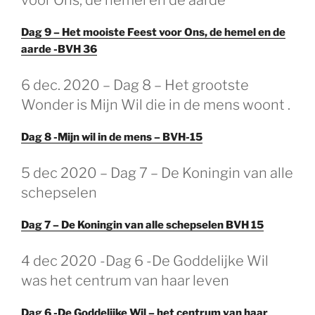
Dag 9 – Het mooiste Feest voor Ons, de hemel en de
aarde -BVH 36
GEPLAATST
6 dec. 2020 – Dag 8 – Het grootste
OP
Wonder is Mijn Wil die in de mens woont .
Dag 8 -Mijn wil in de mens – BVH-15
GEPLAATST
5 dec 2020 – Dag 7 – De Koningin van alle
OP
schepselen
Dag 7 – De Koningin van alle schepselen BVH 15
GEPLAATST
4 dec 2020 -Dag 6 -De Goddelijke Wil
OP
was het centrum van haar leven
Dag 6 -De Goddelijke Wil – het centrum van haar