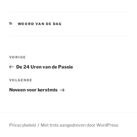
CATEGORIEËN
WOORD VAN DE DAG
Berichtnavigatie
Vorig
VORIGE
bericht
De 24 Uren van de Passie
Volgend
VOLGENDE
bericht
Noveen voor kerstmis
Privacybeleid
Met trots aangedreven door WordPress