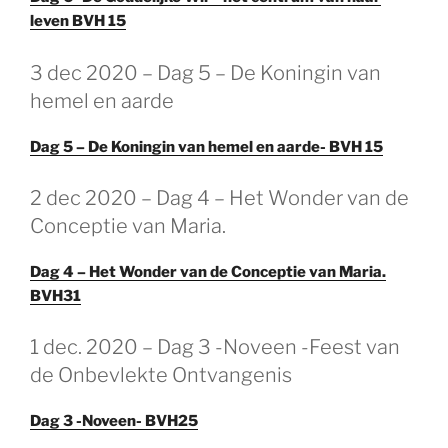
leven BVH 15
GEPLAATST
3 dec 2020 – Dag 5 – De Koningin van
OP
hemel en aarde
Dag 5 – De Koningin van hemel en aarde- BVH 15
GEPLAATST
2 dec 2020 – Dag 4 – Het Wonder van de
OP
Conceptie van Maria.
Dag 4 – Het Wonder van de Conceptie van Maria.
BVH31
GEPLAATST
1 dec. 2020 – Dag 3 -Noveen -Feest van
OP
de Onbevlekte Ontvangenis
Dag 3 -Noveen- BVH25