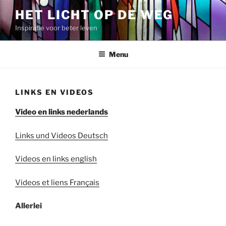
Spring
HET LICHT OP DE WEG
naar
Inspiratie voor beter leven
de
inhoud
Menu
LINKS EN VIDEOS
Video en links nederlands
Links und Videos Deutsch
Videos en links english
Videos et liens Français
Allerlei