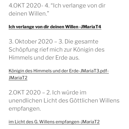
GEPLAATST
4.OKT 2020- 4. “Ich verlange von dir
OP
deinen Willen.”
Ich verlange von dir deinen Willen -JMariaT4
GEPLAATST
3. Oktober 2020 – 3. Die gesamte
OP
Schöpfung rief mich zur Königin des
Himmels und der Erde aus.
Königin des Himmels und der Erde-JMariaT3.pdf-
JMariaT2
GEPLAATST
2.OKT 2020 – 2. Ich würde im
OP
unendlichen Licht des Göttlichen Willens
empfangen.
im Licht des G. Willens empfangen-JMariaT2