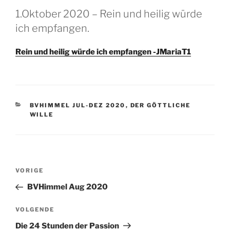
GEPLAATST
1.Oktober 2020 – Rein und heilig würde
OP
ich empfangen.
Rein und heilig würde ich empfangen -JMariaT1
CATEGORIEËN
BVHIMMEL JUL-DEZ 2020
,
DER GÖTTLICHE
WILLE
Berichtnavigatie
Vorig
VORIGE
bericht
BVHimmel Aug 2020
Volgend
VOLGENDE
bericht
Die 24 Stunden der Passion