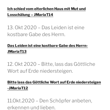
Ich schied vom elterlichen Haus mit Mut und
Losschälung – JMariaT14
GEPLAATST
13. Okt 2020 – Das Leiden ist eine
OP
kostbare Gabe des Herrn.
Das Leiden ist eine kostbare Gabe des Herrn-
JMariaT13
GEPLAATST
12. Okt 2020 – Bitte, lass das Göttliche
OP
Wort auf Erde niedersteigen.
Bitte lass das Göttliche Wort auf Erde niedersteigen
-JMariaT12
GEPLAATST
11.Okt.2020 – Den Schöpfer anbeten,
OP
erkennen und lieben.