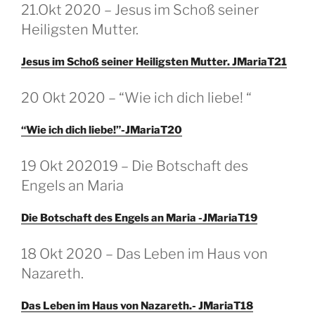
GEPLAATST
21.Okt 2020 – Jesus im Schoß seiner
OP
Heiligsten Mutter.
Jesus im Schoß seiner Heiligsten Mutter. JMariaT21
GEPLAATST
20 Okt 2020 – “Wie ich dich liebe! “
OP
“Wie ich dich liebe!”-JMariaT20
GEPLAATST
19 Okt 202019 – Die Botschaft des
OP
Engels an Maria
Die Botschaft des Engels an Maria -JMariaT19
GEPLAATST
18 Okt 2020 – Das Leben im Haus von
OP
Nazareth.
Das Leben im Haus von Nazareth.- JMariaT18