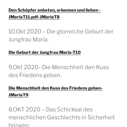
Den Schöpfer anbeten, erkennen und lieben -
JMariaT11.pdf-JMariaT8
GEPLAATST
10.Okt 2020 – Die glorreiche Geburt der
OP
Jungfrau Maria.
Die Geburt der Jungfrau Maria-T10
GEPLAATST
9.Okt 2020- Die Menschheit den Kuss
OP
des Friedens geben.
Die Menschheit den Kuss des Friedens geben-
JMariaT9
GEPLAATST
8.OKT 2020 – Das Schicksal des
OP
menschlichen Geschlechts in Sicherheit
bringen.