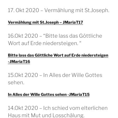
GEPLAATST
17. Okt 2020 – Vermählung mit St.Joseph.
OP
Vermählung mit St.Joseph – JMariaT17
GEPLAATST
16.Okt 2020 – “Bitte lass das Göttliche
OP
Wort auf Erde niedersteigen. “
Bitte lass das Göttliche Wort auf Erde niedersteigen
-JMariaT16
GEPLAATST
15.Okt 2020 – In Alles der Wille Gottes
OP
sehen.
In Alles der Wille Gottes sehen -JMariaT15
GEPLAATST
14.Okt 2020 – Ich schied vom elterlichen
OP
Haus mit Mut und Losschälung.