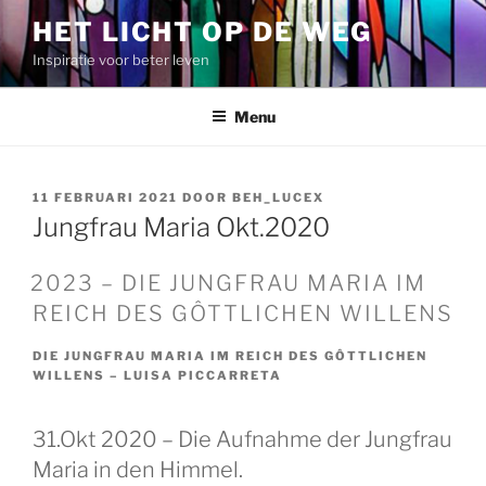
Spring
HET LICHT OP DE WEG
naar
Inspiratie voor beter leven
de
inhoud
Menu
GEPLAATST
11 FEBRUARI 2021
DOOR
BEH_LUCEX
OP
Jungfrau Maria Okt.2020
2023 – DIE JUNGFRAU MARIA IM
REICH DES GÔTTLICHEN WILLENS
DIE JUNGFRAU MARIA IM REICH DES GÔTTLICHEN
WILLENS – LUISA PICCARRETA
GEPLAATST
OP
31.Okt 2020 – Die Aufnahme der Jungfrau
Maria in den Himmel.