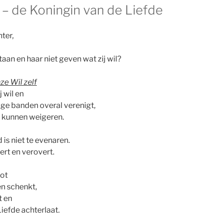
 – de Koningin van de Liefde
ter,
aan en haar niet geven wat zij wil?
ze Wil zelf
j wil en
ge banden overal verenigt,
s kunnen weigeren.
is niet te evenaren.
eert en verovert.
oot
len schenkt,
t en
Liefde achterlaat.