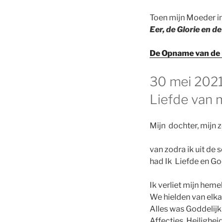
Toen mijn Moeder 
Eer, de Glorie en d
De Opname van de 
GEPLAATST
30 mei 2021
OP
Liefde van 
Mijn dochter, mijn 
van zodra ik uit d
had Ik Liefde en G
Ik verliet mijn heme
We hielden van elka
Alles was Goddelijk
Affecties, Heilighei