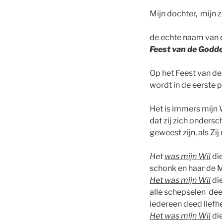
Mijn dochter, mijn 
de echte naam van d
Feest van de Godde
Op het Feest van d
wordt in de eerste p
Het is immers mijn 
dat zij zich onders
geweest zijn, als Zi
Het
was mijn Wil
di
schonk en haar de 
Het was mijn Wil
di
alle schepselen de
iedereen deed lief
Het was mijn Wil
die