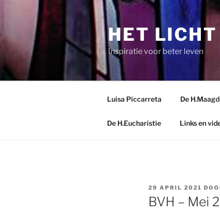
Spring
naar
HET LICHT
de
inhoud
Inspiratie voor beter leven
Luisa Piccarreta
De H.Maagd M
De H.Eucharistie
Links en vid
GEPLAATST
29 APRIL 2021
DO
OP
BVH – Mei 