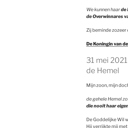
We kunnen haar
de 
de Overwinnares va
Zij beminde zozeer 
De Koningin van d
GEPLAATST
31 mei 2021
OP
de Hemel
Mijn zoon, mijn doch
de gehele Hemel zo
die nooit haar eige
De Goddelijke Wil w
Hij verrijkte mij met