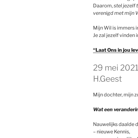
Daarom,
stel jezelf
verenigd met mijn 
Mijn Wil is immers i
Je zal jezelf vinden i
“Laat Ons in jou l
GEPLAATST
29 mei 2021
OP
H.Geest
Mijn dochter, mijn z
Wat een veranderi
Nauwelijks daalde d
– nieuwe Kennis,