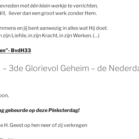
 tevreden met één klein werkje te verrichten,
Wil
, liever dan een groot werk zonder Hem.
mmens en jij bent aanwezig in alles wat Hij doet.
n zijn Liefde, in zijn Kracht, in zijn Werken. (…)
even”- BvdH33
 – 3de Glorievol Geheim – de Nederda
oon,
ng gebeurde op deze Pinksterdag!
e H. Geest op hen neer of zij verkregen