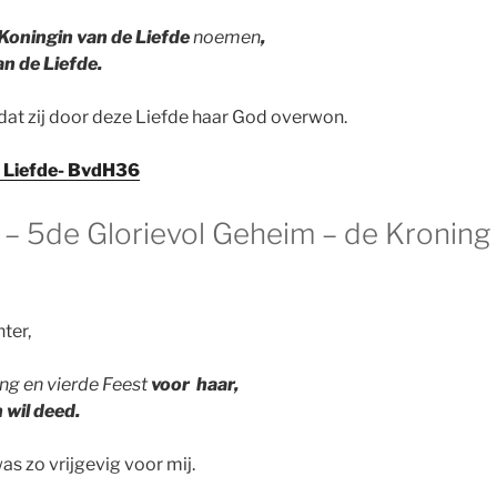
Koningin van de Liefde
noemen
,
n de Liefde.
dat zij door deze Liefde haar God overwon.
e Liefde- BvdH36
 – 5de Glorievol Geheim – de Kroning 
ter,
ng en vierde Feest
voor haar,
n wil deed.
as zo vrijgevig voor mij.