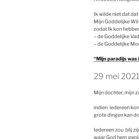
Ik wilde niet dat d
Mijn Goddelijke Wil
zodat Ik kon hebben
– de Goddelijke Vad
– de Goddelijke Moe
“Mijn paradijs was
GEPLAATST
29 mei 2021 
OP
Mijn dochter, mijn z
indien iedereen kon
grote dingen kan do
Iedereen zou blij zi
waar God hem gepla