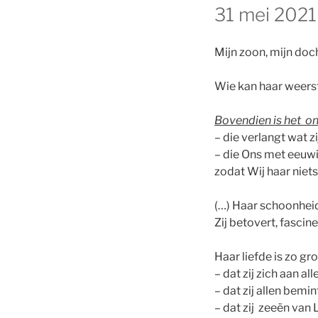
31 mei 2021
Mijn zoon, mijn doch
Wie kan haar weerst
Bovendien is het on
– die verlangt wat zi
– die Ons met eeuwi
zodat Wij haar niet
(…) Haar schoonheid 
Zij betovert, fascin
Haar liefde is zo gr
– dat zij zich aan al
– dat zij allen bemin
– dat zij zeeën van 