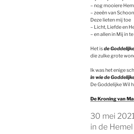
– nog mooiere Heme
– zeeën van Schoonh
Deze lieten mij toe
– Licht, Liefde en H
– en allen in Mij in te
Het is
de Goddelijke 
die zulke grote wond
Ik was het enige sc
in wie de Goddelijk
De Goddelijke Wil ha
De Kroning van Mar
GEPLAATST
30 mei 2021
OP
in de Hemel