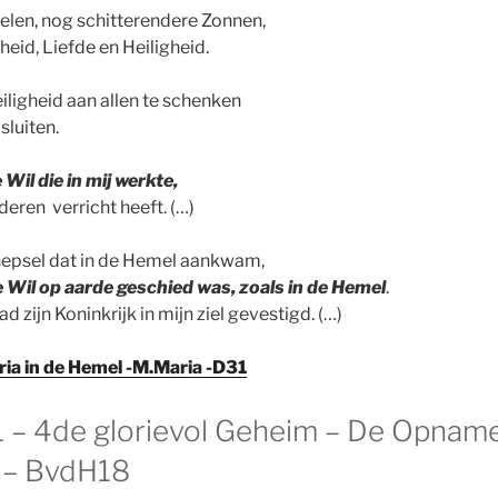
len, nog schitterendere Zonnen,
eid, Liefde en Heiligheid.
eiligheid aan allen te schenken
 sluiten.
Wil die in mij werkte,
eren verricht heeft. (…)
hepsel dat in de Hemel aankwam,
e Wil op aarde geschied was, zoals in de Hemel
.
d zijn Koninkrijk in mijn ziel gevestigd. (…)
ia in de Hemel -M.Maria -D31
 – 4de glorievol Geheim – De Opname
 – BvdH18