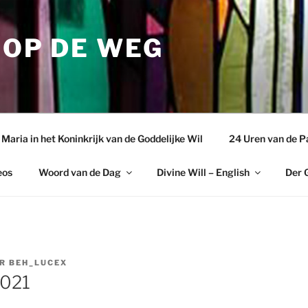
 OP DE WEG
aria in het Koninkrijk van de Goddelijke Wil
24 Uren van de P
eos
Woord van de Dag
Divine Will – English
Der G
OR
BEH_LUCEX
2021