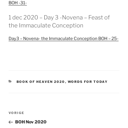
BOH -31-
GEPLAATST
1 dec 2020 – Day 3 -Novena – Feast of
OP
the Immaculate Conception
Day3 – Novena- the Immaculate Conception BOH – 25-
CATEGORIEËN
BOOK OF HEAVEN 2020
,
WORDS FOR TODAY
Berichtnavigatie
Vorig
VORIGE
bericht
BOH Nov 2020