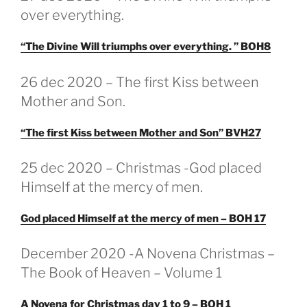
OP
over everything.
“The Divine Will triumphs over everything. ” BOH8
GEPLAATST
26 dec 2020 – The first Kiss between
OP
Mother and Son.
“The first Kiss between Mother and Son” BVH27
GEPLAATST
25 dec 2020 – Christmas -God placed
OP
Himself at the mercy of men.
God placed Himself at the mercy of men – BOH 17
GEPLAATST
December 2020 -A Novena Christmas –
OP
The Book of Heaven – Volume 1
A Novena for Christmas day 1 to 9 – BOH 1