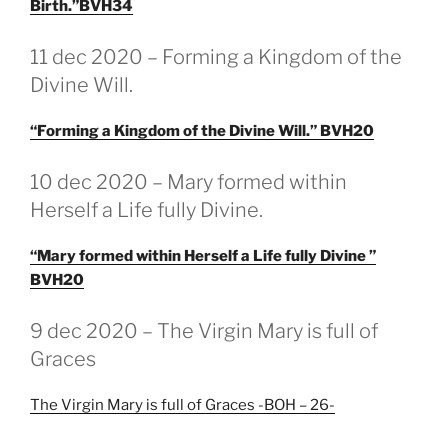
Birth.”BVH34
GEPLAATST
11 dec 2020 – Forming a Kingdom of the
OP
Divine Will.
“Forming a Kingdom of the Divine Will.” BVH20
GEPLAATST
10 dec 2020 – Mary formed within
OP
Herself a Life fully Divine.
“Mary formed within Herself a Life fully Divine ”
BVH20
GEPLAATST
9 dec 2020 – The Virgin Mary is full of
OP
Graces
The Virgin Mary is full of Graces -BOH – 26-
GEPLAATST