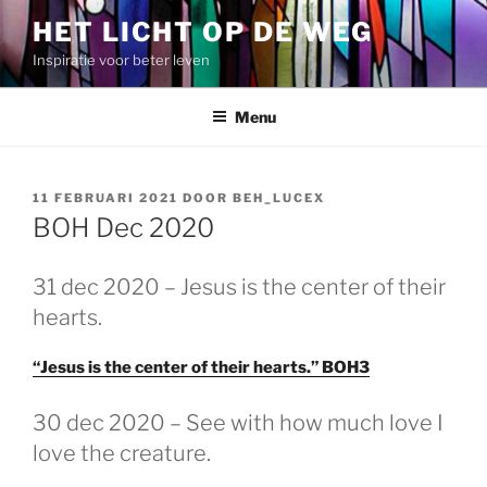
Spring
HET LICHT OP DE WEG
naar
Inspiratie voor beter leven
de
inhoud
Menu
GEPLAATST
11 FEBRUARI 2021
DOOR
BEH_LUCEX
OP
BOH Dec 2020
GEPLAATST
31 dec 2020 – Jesus is the center of their
OP
hearts.
“Jesus is the center of their hearts.” BOH3
GEPLAATST
30 dec 2020 – See with how much love I
OP
love the creature.