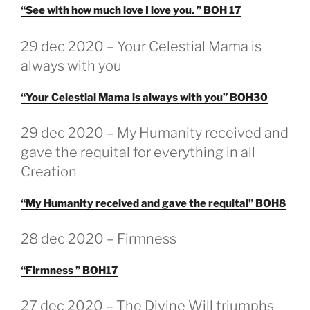
“See with how much love I love you. ” BOH 17
GEPLAATST
29 dec 2020 – Your Celestial Mama is
OP
always with you
“Your Celestial Mama is always with you” BOH30
GEPLAATST
29 dec 2020 – My Humanity received and
OP
gave the requital for everything in all
Creation
“My Humanity received and gave the requital” BOH8
GEPLAATST
28 dec 2020 – Firmness
OP
“Firmness ” BOH17
GEPLAATST
27 dec 2020 – The Divine Will triumphs