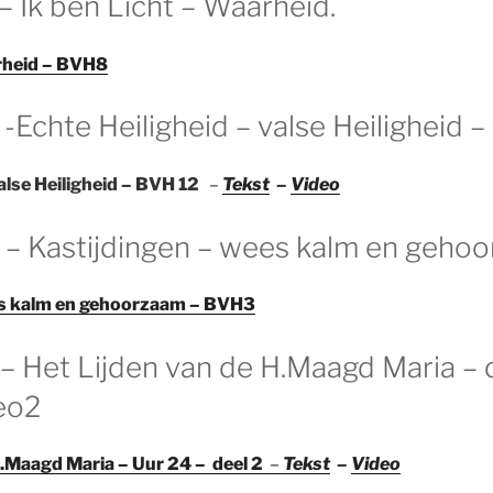
 – Ik ben Licht – Waarheid.
arheid – BVH8
 -Echte Heiligheid – valse Heiligheid –
alse Heiligheid – BVH 12
–
Tekst
–
Video
0 – Kastijdingen – wees kalm en geho
es kalm en gehoorzaam – BVH3
 – Het Lijden van de H.Maagd Maria – 
eo2
H.Maagd Maria – Uur 24 – deel 2
–
Tekst
–
Video