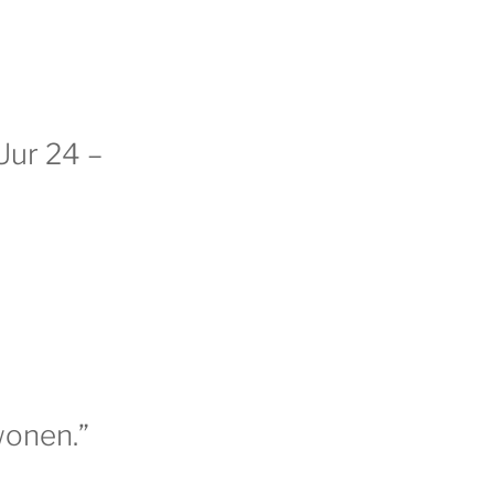
Uur 24 –
wonen.”