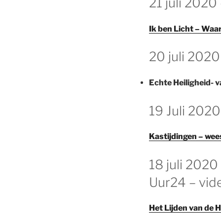
21 juli 2020
OP
Ik ben Licht – Wa
GEPLAATST
20 juli 2020
OP
Echte Heiligheid- v
GEPLAATST
19 Juli 202
OP
Kastijdingen – we
GEPLAATST
18 juli 2020
OP
Uur24 – vid
Het Lijden van de 