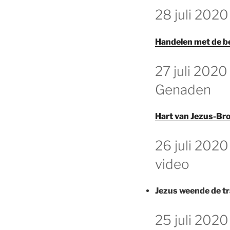
GEPLAATST
28 juli 202
OP
Handelen met de b
GEPLAATST
27 juli 2020
OP
Genaden
Hart van Jezus-Br
GEPLAATST
26 juli 202
OP
video
Jezus weende de t
GEPLAATST
25 juli 2020
OP