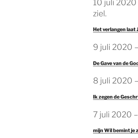
10 juli 2020
OP
ziel.
Het verlangen laat
GEPLAATST
9 juli 2020 
OP
De Gave van de Go
GEPLAATST
8 juli 2020 
OP
Ik zegen de Geschr
GEPLAATST
7 juli 2020 
OP
mijn Wil bemint je