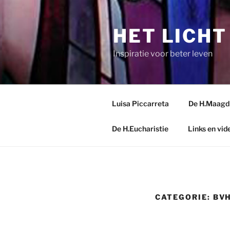
Spring
naar
HET LICHT
de
inhoud
Inspiratie voor beter leven
Luisa Piccarreta
De H.Maagd M
De H.Eucharistie
Links en vid
CATEGORIE:
BVH