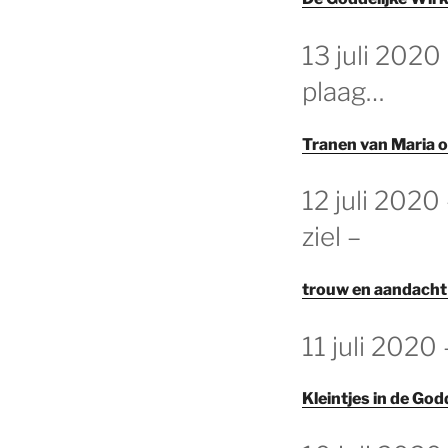
GEPLAATST
13 juli 2020
OP
plaag…
Tranen van Maria o
GEPLAATST
12 juli 202
OP
ziel –
trouw en aandacht
GEPLAATST
11 juli 2020
OP
Kleintjes in de God
GEPLAATST