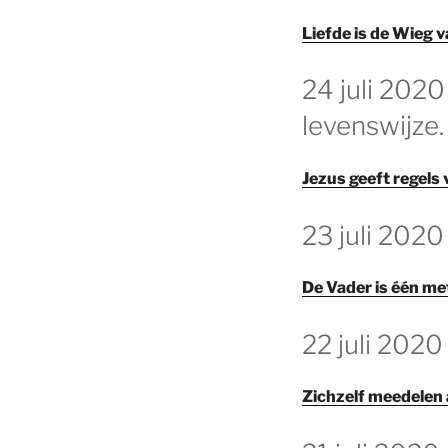
Liefde is de Wieg
GEPLAATST
24 juli 2020
OP
levenswijze.
Jezus geeft regels
GEPLAATST
23 juli 2020
OP
De Vader is één me
GEPLAATST
22 juli 2020
OP
Zichzelf meedelen 
GEPLAATST