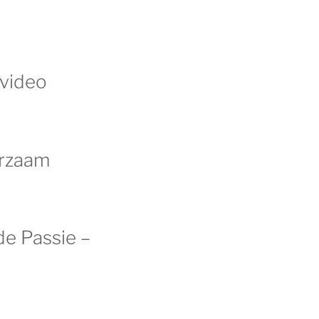
 video
orzaam
de Passie –