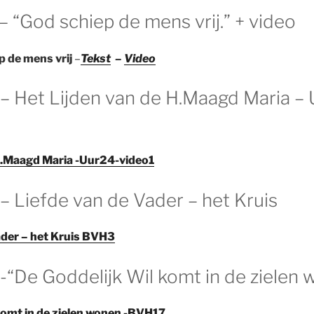
 – “God schiep de mens vrij.” + video
p de mens vrij
–
Tekst
–
Video
 – Het Lijden van de H.Maagd Maria – 
 H.Maagd Maria -Uur24-video1
 – Liefde van de Vader – het Kruis
ader – het Kruis BVH3
 -“De Goddelijk Wil komt in de zielen 
komt in de zielen wonen -BVH17