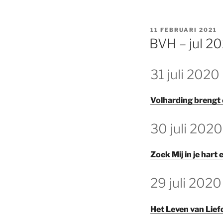
GEPLAATST
11 FEBRUARI 2021
OP
BVH – jul 2
GEPLAATST
31 juli 2020
OP
Volharding brengt
GEPLAATST
30 juli 2020
OP
Zoek Mij in je hart
GEPLAATST
29 juli 2020
OP
Het Leven van Lie