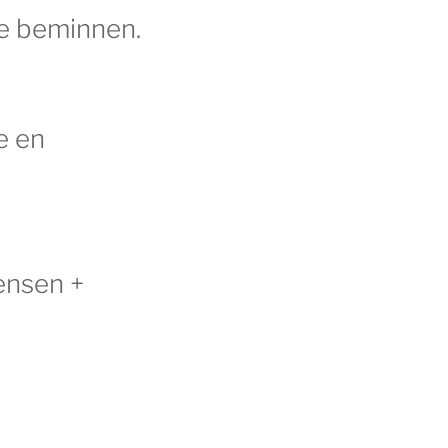
te beminnen.
e en
ensen +