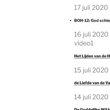
GEPLAATST
17 juli 2020
OP
BOH-12:
God schie
GEPLAATST
16 juli 2020
OP
video1
Het Lijden van de
GEPLAATST
15 juli 2020
OP
de Liefde van de V
GEPLAATST
14 juli 2020
OP
De Goddelijke Wil 